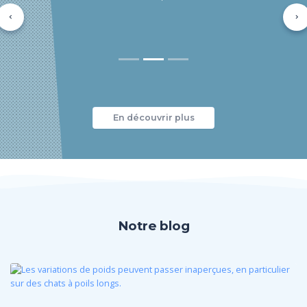
Précédent
Su
En découvrir plus
Notre blog