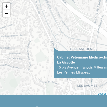
+
−
Cabinet Vétérinaire Médico-chi
La Gavotte
15 bis Avenue François Mitterra
Les Pennes-Mirabeau
Leaflet